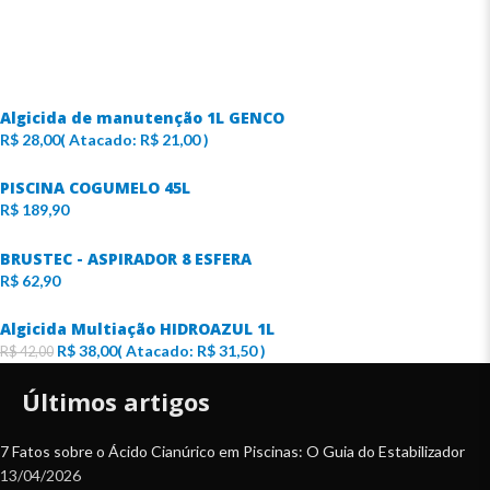
Algicida de manutenção 1L GENCO
R$
28,00
( Atacado:
R$
21,00
)
PISCINA COGUMELO 45L
R$
189,90
BRUSTEC - ASPIRADOR 8 ESFERA
R$
62,90
Algicida Multiação HIDROAZUL 1L
R$
38,00
( Atacado:
R$
31,50
)
R$
42,00
Últimos artigos
7 Fatos sobre o Ácido Cianúrico em Piscinas: O Guia do Estabilizador
13/04/2026