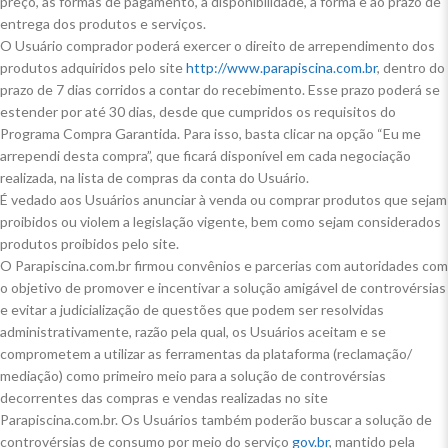
preço, às formas de pagamento, à disponibilidade, à forma e ao prazo de
entrega dos produtos e serviços.
O Usuário comprador poderá exercer o direito de arrependimento dos
produtos adquiridos pelo site
http://www.parapiscina.com.br
, dentro do
prazo de 7 dias corridos a contar do recebimento. Esse prazo poderá se
estender por até 30 dias, desde que cumpridos os requisitos do
Programa Compra Garantida. Para isso, basta clicar na opção “Eu me
arrependi desta compra”, que ficará disponível em cada negociação
realizada, na lista de compras da conta do Usuário.
É vedado aos Usuários anunciar à venda ou comprar produtos que sejam
proibidos ou violem a legislação vigente, bem como sejam considerados
produtos proibidos pelo site.
O Parapiscina.com.br firmou convênios e parcerias com autoridades com
o objetivo de promover e incentivar a solução amigável de controvérsias
e evitar a judicialização de questões que podem ser resolvidas
administrativamente, razão pela qual, os Usuários aceitam e se
comprometem a utilizar as ferramentas da plataforma (reclamação/
mediação) como primeiro meio para a solução de controvérsias
decorrentes das compras e vendas realizadas no site
Parapiscina.com.br. Os Usuários também poderão buscar a solução de
controvérsias de consumo por meio do serviço
gov.br
, mantido pela