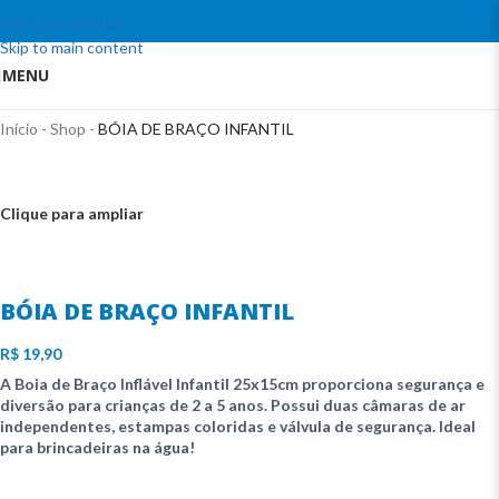
Skip to navigation
Skip to main content
MENU
Início
-
Shop
-
BÓIA DE BRAÇO INFANTIL
Clique para ampliar
BÓIA DE BRAÇO INFANTIL
R$
19,90
A
Boia de Braço Inflável Infantil 25x15cm
proporciona
segurança e
diversão
para crianças de
2 a 5 anos
. Possui
duas câmaras de ar
independentes
, estampas coloridas e
válvula de segurança
.
Ideal
para brincadeiras na água!