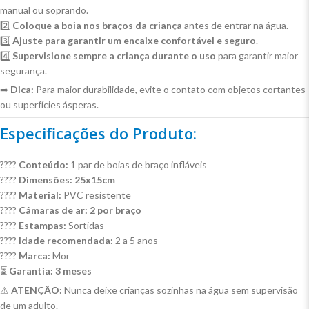
manual ou soprando.
2️⃣
Coloque a boia nos braços da criança
antes de entrar na água.
3️⃣
Ajuste para garantir um encaixe confortável e seguro
.
4️⃣
Supervisione sempre a criança durante o uso
para garantir maior
segurança.
➡
Dica:
Para maior durabilidade, evite o contato com objetos cortantes
ou superfícies ásperas.
Especificações do Produto:
????
Conteúdo:
1 par de boias de braço infláveis
????
Dimensões:
25x15cm
????
Material:
PVC resistente
????
Câmaras de ar:
2 por braço
????
Estampas:
Sortidas
????
Idade recomendada:
2 a 5 anos
????
Marca:
Mor
⏳
Garantia:
3 meses
⚠
ATENÇÃO:
Nunca deixe crianças sozinhas na água sem supervisão
de um adulto.