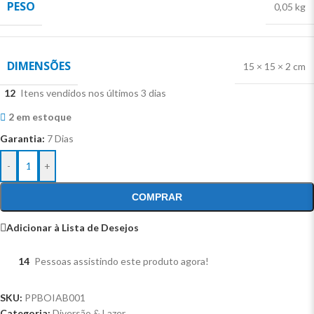
PESO
0,05 kg
DIMENSÕES
15 × 15 × 2 cm
12
Itens vendidos nos últimos 3 dias
2 em estoque
Garantia:
7 Dias
-
+
COMPRAR
Adicionar à Lista de Desejos
14
Pessoas assistindo este produto agora!
SKU:
PPBOIAB001
Categoria:
Diversão & Lazer