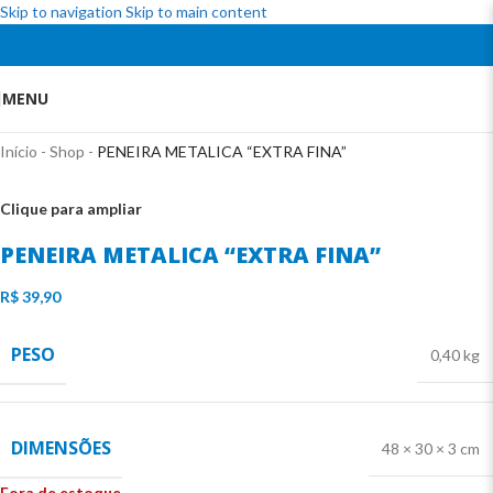
Skip to navigation
Skip to main content
MENU
Início
-
Shop
-
PENEIRA METALICA “EXTRA FINA”
Clique para ampliar
PENEIRA METALICA “EXTRA FINA”
R$
39,90
PESO
0,40 kg
DIMENSÕES
48 × 30 × 3 cm
Fora de estoque