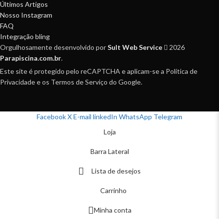
Últimos Artigos
Nosso Instagram
FAQ
Integração bling
Orgulhosamente desenvolvido por
Sult Web Service
2026
Parapiscina.com.br
.
Este site é protegido pelo reCAPTCHA e aplicam-se a Política de
Privacidade e os Termos de Serviço do Google.
Facebook
X
E-mail
linkedIn
WhatsApp
Telegram
Loja
Barra Lateral
Lista de desejos
Carrinho
Minha conta