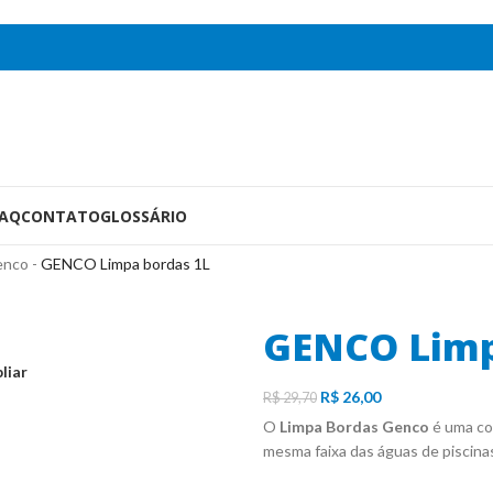
FAQ
CONTATO
GLOSSÁRIO
enco
-
GENCO Limpa bordas 1L
GENCO Limp
liar
R$
26,00
R$
29,70
O
Limpa Bordas Genco
é uma co
mesma faixa das águas de piscinas,