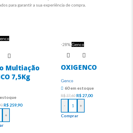
cados para garantir a sua experiência de compra.
enco
-28%
Genco
OXIGENCO
ro Multiação
CO 7,5Kg
Genco
60 em estoque
R$
27,00
R$
37,60
 estoque
R$
259,90
90
-
+
+
Comprar
ar