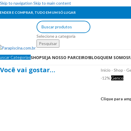
Skip to navigation
Skip to main content
ENDER E COMPRAR, TUDO EM UM SÓ LUGAR
Selecione a categoria
Pesquisar
SHOP
SEJA NOSSO PARCEIRO!
BLOG
QUEM SOMOS
uscar Categorias
Você vai gostar…
Início
-
Shop
-
G
-12%
Genco
Clique para amp