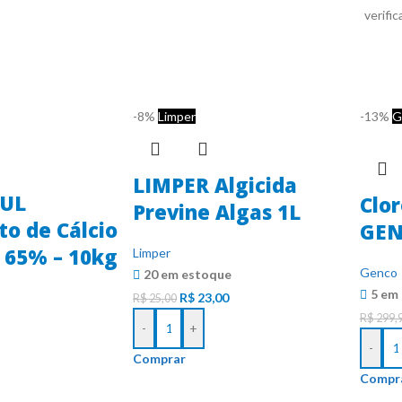
verifi
-8%
Limper
-13%
G
LIMPER Algicida
UL
Clo
Previne Algas 1L
to de Cálcio
GEN
65% – 10kg
Limper
Genco
20 em estoque
5 em
R$
23,00
R$
25,00
R$
299,
-
+
-
Comprar
Compr