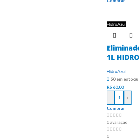
Comprar
HidroAzul
Eliminad
1L HIDR
HidroAzul
50 em estoqu
R$
60,00
-
+
Comprar
0 avaliação
0