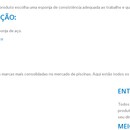
 produto escolha uma esponja de consistência adequada ao trabalho e que
AÇÃO
:
ponja de aço.
co
a
 marcas mais consolidadas no mercado de piscinas. Aqui estão todos os
ENT
Todos
produt
seu di
MEI