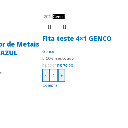
-20%
Genco
Fita teste 4×1 GENCO
or de Metais
OAZUL
Genco
10 em estoque
R$
79,90
R$
99,90
e
-
+
Comprar