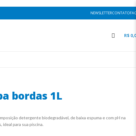
NEWSLETTER
CONTATO
FA
ENTRAR / REGISTRAR
R$
0,
a bordas 1L
mposição detergente biodegradável, de baixa espuma e com pH na
 ideal para sua piscina.