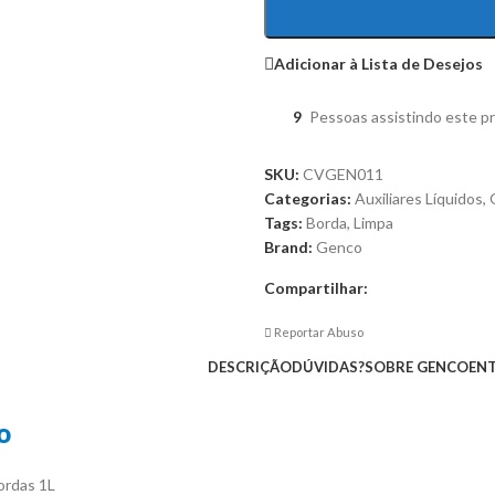
Adicionar à Lista de Desejos
9
Pessoas assistindo este p
SKU:
CVGEN011
Categorias:
Auxiliares Líquidos
,
Tags:
Borda
,
Limpa
Brand:
Genco
Compartilhar:
Reportar Abuso
DESCRIÇÃO
DÚVIDAS?
SOBRE GENCO
EN
o
rdas 1L