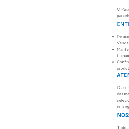
O Para
parcei
ENT
De aco
Vended
Manten
fecham
Confir
produt
ATE
Os cus
das me
seleci
entreg
NOS
Todos 