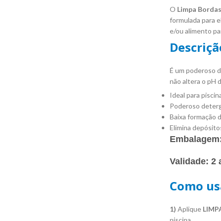
O
Limpa Bordas
formulada para e
e/ou alimento pa
Descriçã
É um poderoso de
não altera o pH d
Ideal para piscin
Poderoso deterg
Baixa formação d
Elimina depósitos
Embalagem
Validade:
2 
Como us
1)
Aplique
LIMP
piscina.