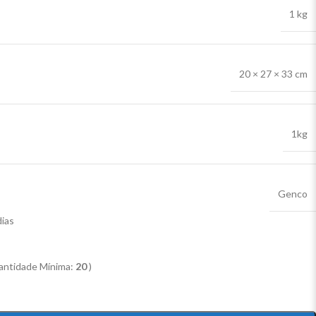
1 kg
20 × 27 × 33 cm
1kg
Genco
dias
antidade Mínima:
20
)