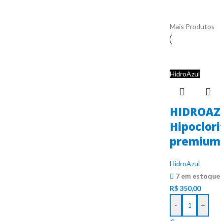
Mais Produtos
HidroAzul
HIDROAZ
Hipoclori
premium 
HidroAzul
7 em estoque
R$
350,00
-
+