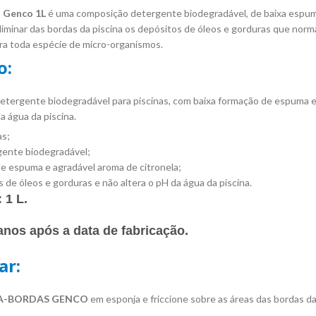
 Genco 1L
é uma composição detergente biodegradável, de baixa espuma
liminar das bordas da piscina os depósitos de óleos e gorduras que norm
ra toda espécie de micro-organismos.
o:
tergente biodegradável para piscinas, com baixa formação de espuma e a
a água da piscina.
as;
ente biodegradável;
e espuma e agradável aroma de citronela;
 de óleos e gorduras e não altera o pH da água da piscina.
:
1 L.
anos após a data de fabricação.
ar:
A-BORDAS GENCO
em esponja e friccione sobre as áreas das bordas da