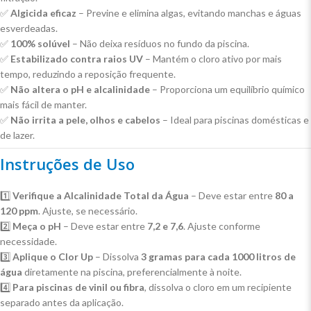
✅
Algicida eficaz
– Previne e elimina algas, evitando manchas e águas
esverdeadas.
✅
100% solúvel
– Não deixa resíduos no fundo da piscina.
✅
Estabilizado contra raios UV
– Mantém o cloro ativo por mais
tempo, reduzindo a reposição frequente.
✅
Não altera o pH e alcalinidade
– Proporciona um equilíbrio químico
mais fácil de manter.
✅
Não irrita a pele, olhos e cabelos
– Ideal para piscinas domésticas e
de lazer.
Instruções de Uso
1️⃣
Verifique a Alcalinidade Total da Água
– Deve estar entre
80 a
120 ppm
. Ajuste, se necessário.
2️⃣
Meça o pH
– Deve estar entre
7,2 e 7,6
. Ajuste conforme
necessidade.
3️⃣
Aplique o Clor Up
– Dissolva
3 gramas para cada 1000 litros de
água
diretamente na piscina, preferencialmente à noite.
4️⃣
Para piscinas de vinil ou fibra
, dissolva o cloro em um recipiente
separado antes da aplicação.