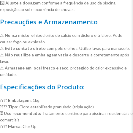
5️⃣
Ajuste a dosagem
conforme a frequência de uso da piscina,
exposição ao sol e ocorrência de chuvas.
Precauções e Armazenamento
⚠
Nunca misture
hipoclorito de cálcio com dicloro e tricloro. Pode
causar fogo ou explosão.
⚠
Evite contato direto
com pele e olhos. Utilize luvas para manuseio.
⚠
Não reutilize a embalagem vazia
e descarte-a corretamente após
lavar.
⚠
Armazene em local fresco e seco
, protegido do calor excessivo e
umidade.
Especificações do Produto:
????
Embalagem:
1kg
????
Tipo:
Cloro estabilizado granulado (tripla ação)
⏳
Uso recomendado:
Tratamento contínuo para piscinas residenciais e
comerciais
????
Marca:
Clor Up