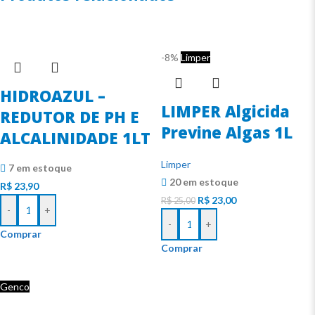
-8%
Limper
HIDROAZUL –
LIMPER Algicida
REDUTOR DE PH E
Previne Algas 1L
ALCALINIDADE 1LT
Limper
7 em estoque
20 em estoque
R$
23,90
R$
23,00
R$
25,00
-
+
-
+
Comprar
Comprar
Genco