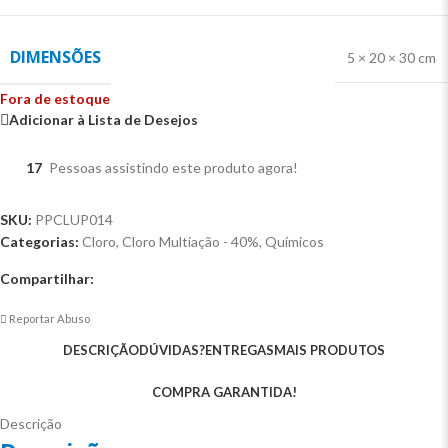
DIMENSÕES
5 × 20 × 30 cm
Fora de estoque
Adicionar à Lista de Desejos
17
Pessoas assistindo este produto agora!
SKU:
PPCLUP014
Categorias:
Cloro
,
Cloro Multiação - 40%
,
Químicos
Compartilhar:
Reportar Abuso
DESCRIÇÃO
DÚVIDAS?
ENTREGAS
MAIS PRODUTOS
COMPRA GARANTIDA!
Descrição