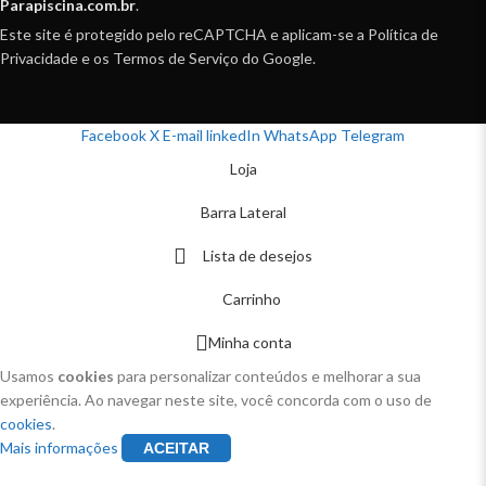
Parapiscina.com.br
.
Este site é protegido pelo reCAPTCHA e aplicam-se a Política de
Privacidade e os Termos de Serviço do Google.
Facebook
X
E-mail
linkedIn
WhatsApp
Telegram
Loja
Barra Lateral
Lista de desejos
Carrinho
Minha conta
Usamos
cookies
para personalizar conteúdos e melhorar a sua
experiência. Ao navegar neste site, você concorda com o uso de
cookies
.
Mais informações
ACEITAR