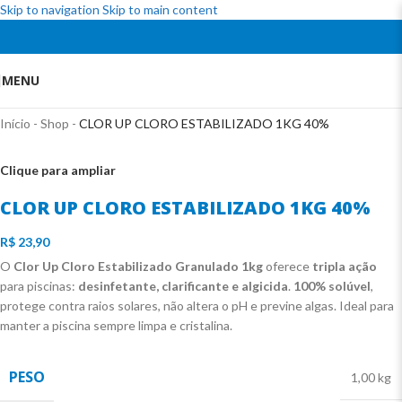
Skip to navigation
Skip to main content
MENU
Início
-
Shop
-
CLOR UP CLORO ESTABILIZADO 1KG 40%
Clique para ampliar
CLOR UP CLORO ESTABILIZADO 1KG 40%
R$
23,90
O
Clor Up Cloro Estabilizado Granulado 1kg
oferece
tripla ação
para piscinas:
desinfetante, clarificante e algicida
.
100% solúvel
,
protege contra raios solares, não altera o pH e previne algas. Ideal para
manter a piscina sempre limpa e cristalina.
PESO
1,00 kg